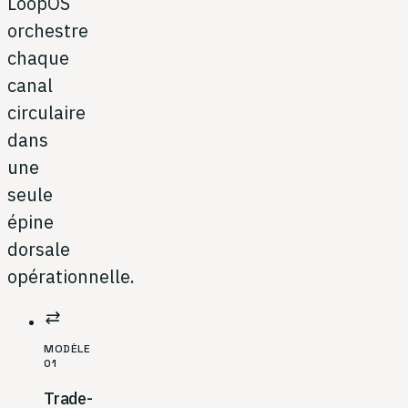
LoopOS
orchestre
chaque
canal
circulaire
dans
une
seule
épine
dorsale
opérationnelle.
sync_alt
MODÈLE
01
Trade-