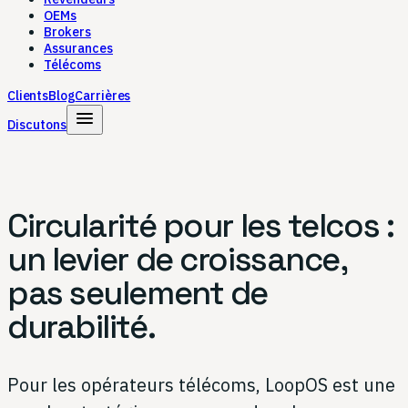
OEMs
Brokers
Assurances
Télécoms
Clients
Blog
Carrières
menu
Discutons
Circularité pour les telcos :
un levier de croissance,
pas seulement de
durabilité.
Pour les opérateurs télécoms, LoopOS est une