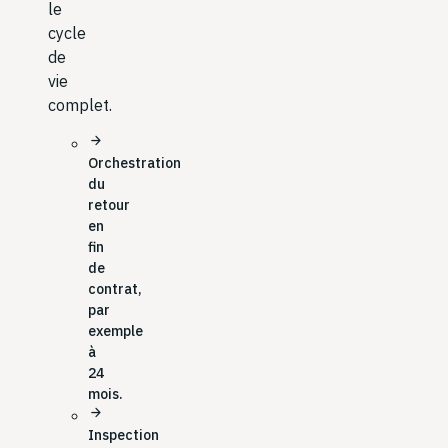
le
cycle
de
vie
complet.
arrow_forward
Orchestration
du
retour
en
fin
de
contrat,
par
exemple
à
24
mois.
arrow_forward
Inspection