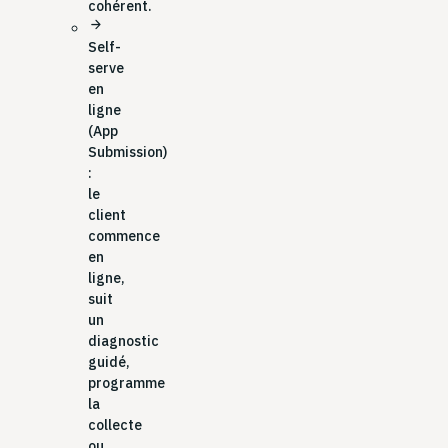
cohérent.
arrow_forward
Self-
serve
en
ligne
(App
Submission)
:
le
client
commence
en
ligne,
suit
un
diagnostic
guidé,
programme
la
collecte
ou