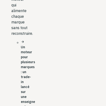
qui
alimente
chaque
marque
sans tout
reconstruire.
arrow_forward
Un
moteur
pour
plusieurs
marques
: un
trade-
in
lancé
sur
une
enseigne