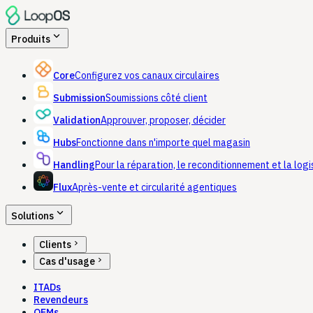
expand_more
Produits
Core
Configurez vos canaux circulaires
Submission
Soumissions côté client
Validation
Approuver, proposer, décider
Hubs
Fonctionne dans n'importe quel magasin
Handling
Pour la réparation, le reconditionnement et la logi
Flux
Après-vente et circularité agentiques
expand_more
Solutions
chevron_right
Clients
chevron_right
Cas d'usage
ITADs
Revendeurs
OEMs