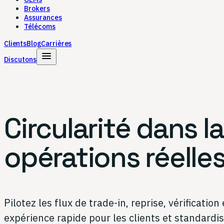
Brokers
Assurances
Télécoms
Clients
Blog
Carrières
menu
Discutons
Circularité dans l
opérations réelles
Pilotez les flux de trade-in, reprise, vérificat
expérience rapide pour les clients et standardi