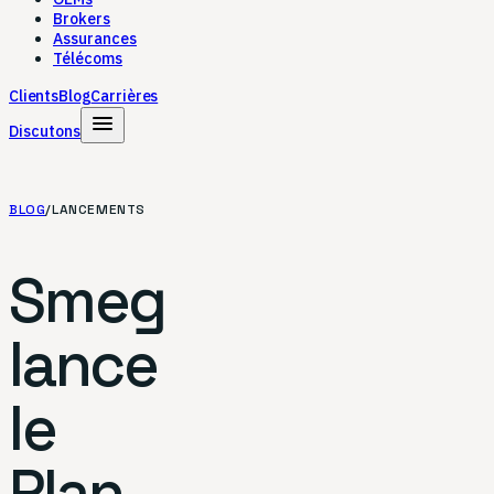
Brokers
Assurances
Télécoms
Clients
Blog
Carrières
menu
Discutons
BLOG
/
LANCEMENTS
Smeg
lance
le
Plan