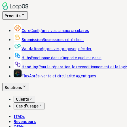
expand_more
Produits
Core
Configurez vos canaux circulaires
Submission
Soumissions côté client
Validation
Approuver, proposer, décider
Hubs
Fonctionne dans n'importe quel magasin
Handling
Pour la réparation, le reconditionnement et la logi
Flux
Après-vente et circularité agentiques
expand_more
Solutions
chevron_right
Clients
chevron_right
Cas d'usage
ITADs
Revendeurs
OEMs