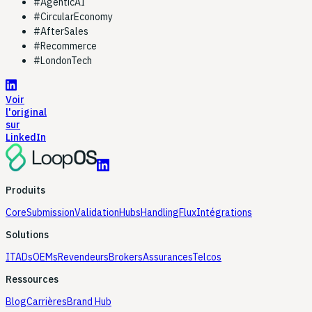
#
AgenticAI
#
CircularEconomy
#
AfterSales
#
Recommerce
#
LondonTech
Voir
l'original
sur
LinkedIn
Produits
Core
Submission
Validation
Hubs
Handling
Flux
Intégrations
Solutions
ITADs
OEMs
Revendeurs
Brokers
Assurances
Telcos
Ressources
Blog
Carrières
Brand Hub