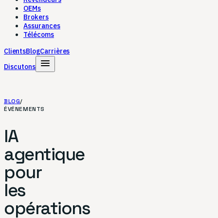
OEMs
Brokers
Assurances
Télécoms
Clients
Blog
Carrières
menu
Discutons
BLOG
/
ÉVÉNEMENTS
IA
agentique
pour
les
opérations