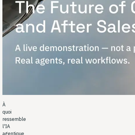
À
quoi
ressemble
l'IA
agentique