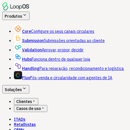
expand_more
Produtos
Core
Configure os seus canais circulares
Submission
Submissões orientadas ao cliente
Validation
Aprovar, propor, decidir
Hubs
Funciona dentro de qualquer loja
Handling
Para reparação, recondicionamento e logística
Flux
Pós-venda e circularidade com agentes de IA
expand_more
Soluções
chevron_right
Clientes
chevron_right
Casos de uso
ITADs
Retalhistas
OEMs