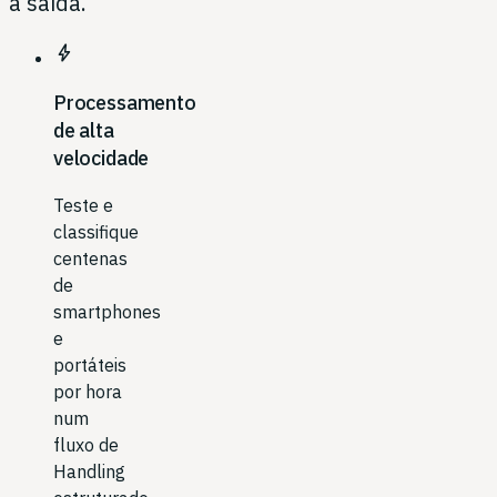
à saída.
bolt
Processamento
de alta
velocidade
Teste e
classifique
centenas
de
smartphones
e
portáteis
por hora
num
fluxo de
Handling