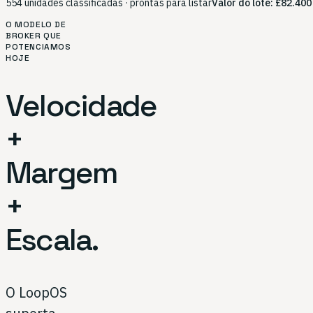
554 unidades classificadas · prontas para listar
Valor do lote: £82.400
O MODELO DE
BROKER QUE
POTENCIAMOS
HOJE
Velocidade
+
Margem
+
Escala.
O LoopOS