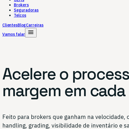
Brokers
Seguradoras
Telcos
Clientes
Blog
Carreiras
menu
Vamos falar
Acelere o proces
margem em cada l
Feito para brokers que ganham na velocidade, c
handling, grading, visibilidade de inventário e 