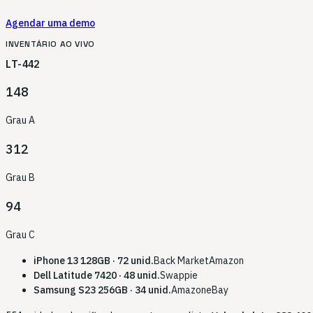
Agendar uma demo
INVENTÁRIO AO VIVO
LT-442
148
Grau A
312
Grau B
94
Grau C
iPhone 13 128GB · 72 unid.
Back Market
Amazon
Dell Latitude 7420 · 48 unid.
Swappie
Samsung S23 256GB · 34 unid.
Amazon
eBay