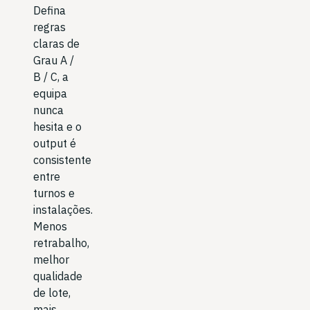
Defina
regras
claras de
Grau A /
B / C, a
equipa
nunca
hesita e o
output é
consistente
entre
turnos e
instalações.
Menos
retrabalho,
melhor
qualidade
de lote,
mais