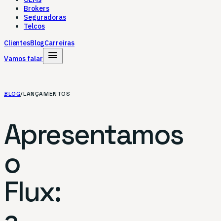
Brokers
Seguradoras
Telcos
Clientes
Blog
Carreiras
menu
Vamos falar
BLOG
/
LANÇAMENTOS
Apresentamos
o
Flux:
a