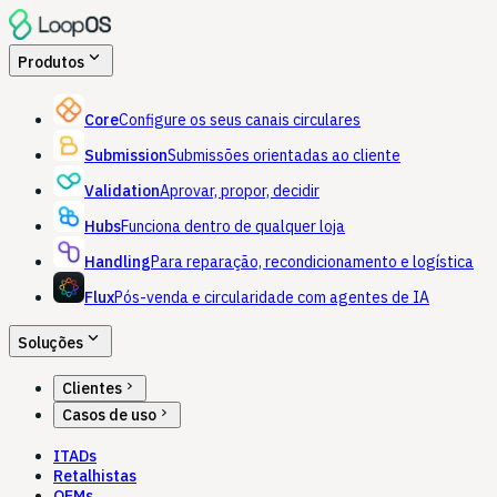
expand_more
Produtos
Core
Configure os seus canais circulares
Submission
Submissões orientadas ao cliente
Validation
Aprovar, propor, decidir
Hubs
Funciona dentro de qualquer loja
Handling
Para reparação, recondicionamento e logística
Flux
Pós-venda e circularidade com agentes de IA
expand_more
Soluções
chevron_right
Clientes
chevron_right
Casos de uso
ITADs
Retalhistas
OEMs