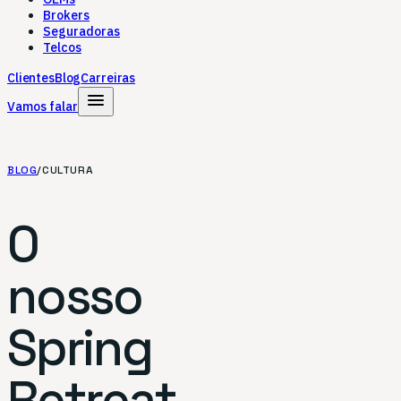
Brokers
Seguradoras
Telcos
Clientes
Blog
Carreiras
menu
Vamos falar
BLOG
/
CULTURA
O
nosso
Spring
Retreat