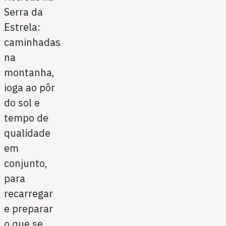
Serra da
Estrela:
caminhadas
na
montanha,
ioga ao pôr
do sol e
tempo de
qualidade
em
conjunto,
para
recarregar
e preparar
o que se