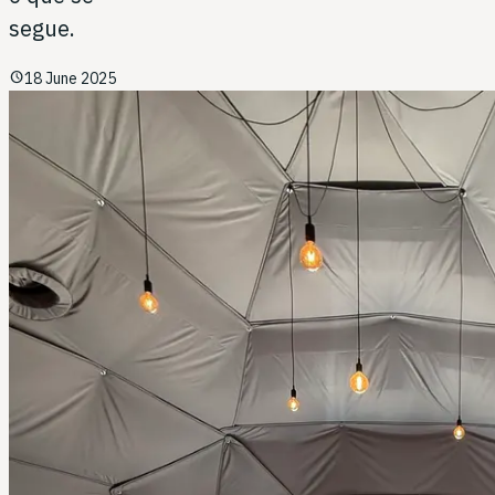
segue.
schedule
18 June 2025