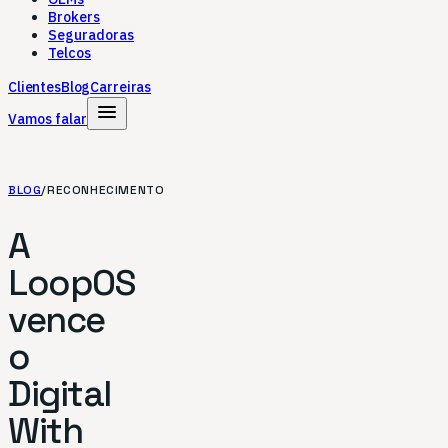
Brokers
Seguradoras
Telcos
Clientes
Blog
Carreiras
menu
Vamos falar
BLOG
/
RECONHECIMENTO
A
LoopOS
vence
o
Digital
With