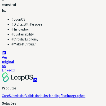
construí-
lo.
#
LoopOS
#
DigitalWithPurpose
#
Innovation
#
Sustainability
#
CircularEconomy
#
MakeItCircular
Ver
original
no
LinkedIn
Produtos
Core
Submission
Validation
Hubs
Handling
Flux
Integrações
Soluções