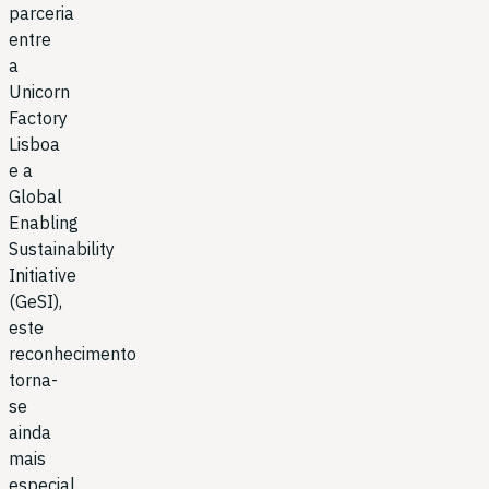
parceria
entre
a
Unicorn
Factory
Lisboa
e a
Global
Enabling
Sustainability
Initiative
(GeSI),
este
reconhecimento
torna-
se
ainda
mais
especial.