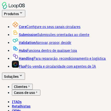
expand_more
Produtos
Core
Configure os seus canais circulares
Submission
Submissões orientadas ao cliente
Validation
Aprovar, propor, decidir
Hubs
Funciona dentro de qualquer loja
Handling
Para reparação, recondicionamento e logística
Flux
Pós-venda e circularidade com agentes de IA
expand_more
Soluções
chevron_right
Clientes
chevron_right
Casos de uso
ITADs
Retalhistas
OEMs