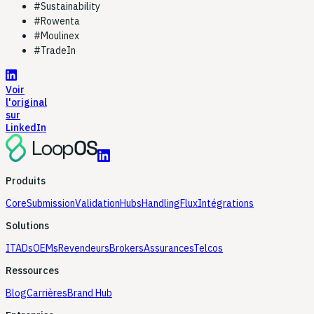
#
Sustainability
#
Rowenta
#
Moulinex
#
TradeIn
Voir
l'original
sur
LinkedIn
Produits
Core
Submission
Validation
Hubs
Handling
Flux
Intégrations
Solutions
ITADs
OEMs
Revendeurs
Brokers
Assurances
Telcos
Ressources
Blog
Carrières
Brand Hub