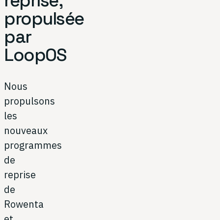
reprise,
propulsée
par
LoopOS
Nous
propulsons
les
nouveaux
programmes
de
reprise
de
Rowenta
et