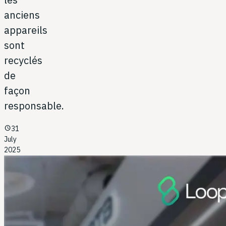
anciens
appareils
sont
recyclés
de
façon
responsable.
schedule
31
July
2025