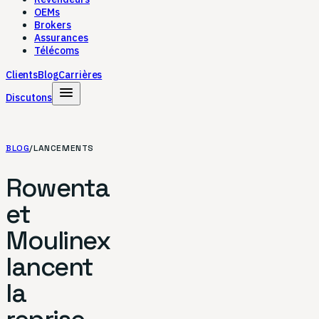
OEMs
Brokers
Assurances
Télécoms
Clients
Blog
Carrières
menu
Discutons
BLOG
/
LANCEMENTS
Rowenta
et
Moulinex
lancent
la