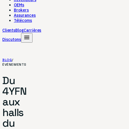
OEMs
Brokers
Assurances
Télécoms
Clients
Blog
Carrières
menu
Discutons
BLOG
/
ÉVÉNEMENTS
Du
4YFN
aux
halls
du