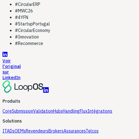
#
CircularERP
#
MWC26
#
4YFN
#
StartupPortugal
#
CircularEconomy
#
Innovation
#
Recommerce
Voir
l'original
sur
LinkedIn
Produits
Core
Submission
Validation
Hubs
Handling
Flux
Intégrations
Solutions
ITADs
OEMs
Revendeurs
Brokers
Assurances
Telcos