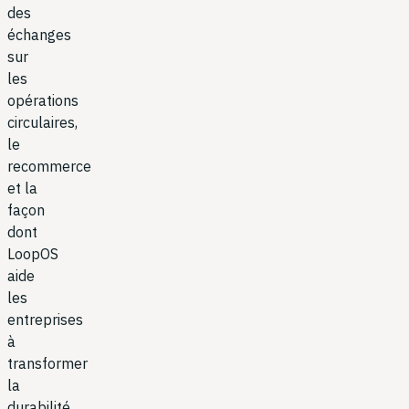
des
échanges
sur
les
opérations
circulaires,
le
recommerce
et la
façon
dont
LoopOS
aide
les
entreprises
à
transformer
la
durabilité